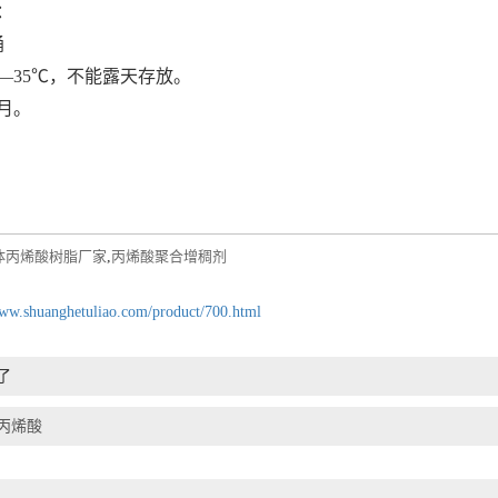
：
桶
―35℃，不能露天存放。
个月。
体丙烯酸树脂厂家
,
丙烯酸聚合增稠剂
www.shuanghetuliao.com/product/700.html
了
丙烯酸