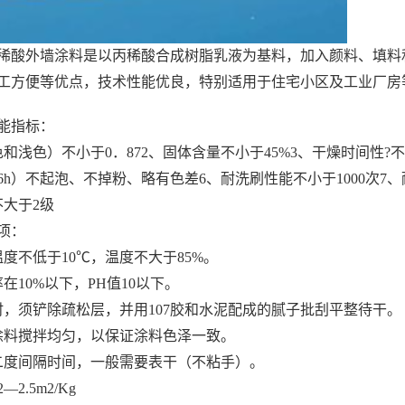
稀酸外墙涂料是以丙稀酸合成树脂乳液为基料，加入颜料、填料
工方便等优点，技术性能优良，特别适用于住宅小区及工业厂房
能指标：
和浅色）不小于0．872、固体含量不小于45%3、干燥时间性?
6h）不起泡、不掉粉、略有色差6、耐洗刷性能不小于1000次7
不大于2级
项：
度不低于10℃，温度不大于85%。
在10%以下，PH值10以下。
时，须铲除疏松层，并用107胶和水泥配成的腻子批刮平整待干。
涂料搅拌均匀，以保证涂料色泽一致。
二度间隔时间，一般需要表干（不粘手）。
2.5m2/Kg