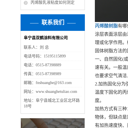
丙烯酸乳液粘度如何测定
联系我们
丙烯酸树脂
有哪
涂层表面涂层由
阜宁县双鹤涂料有限公司
理或化学作用。
联系人：刘 总
固体树脂方法的
电话号码：15195115899
一、自然固化(
电话：0515-87398889
速有关。一般温
传真：0515-87398989
也要求空气清洁
邮箱：fnshuanghe@163.com
2.加热固化分
网址：www.shuanghetuliao.com
温度下固化的丙
度。
地址：阜宁县城北工业区北环路
18号
加热方式有三种
物体，但缺点是
有加热速度快、