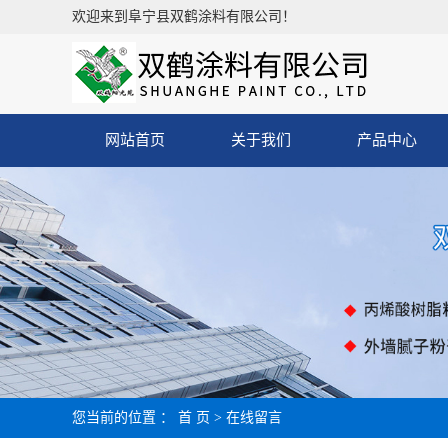
欢迎来到阜宁县双鹤涂料有限公司！
网站首页
关于我们
产品中心
您当前的位置 ：
首 页
> 在线留言